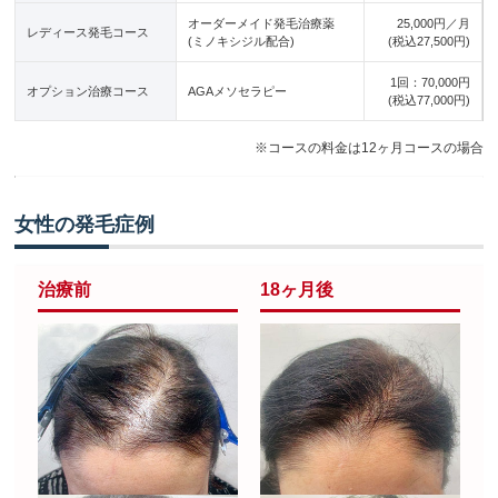
オーダーメイド発毛治療薬
25,000円／月
レディース発毛コース
(ミノキシジル配合)
(税込27,500円)
1回：70,000円
オプション治療コース
AGAメソセラピー
(税込77,000円)
※コースの料金は12ヶ月コースの場合
女性の発毛症例
治療前
18ヶ月後