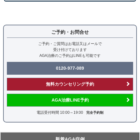
育毛メソセラピー
治療方法
レディース発毛コース：内服薬治療
ご予約・お問合せ
育毛メソセラピー：ローラー状の器具で薬剤を注
入する治療
ご予約・ご質問はお電話又はメールで
受け付けております
副作用（リスク）について
AGA治療のご予約はLINEも可能です
育毛メソセラピーは施術によって痛み、赤み、微細な
0120-977-089
出血が生じることがあります。 治療薬には動悸、一
時的な血圧低下、初期脱毛、性欲減退、体毛の増加
無料カウンセリング予約
等 が生じることがまれにあります。副作用について
は医師が詳しく説明させていただきますので、ご心配
な点がありましたらお気軽にお聞きください。
AGA治療LINE予約
治療費用
電話受付時間 10:00～19:00
完全予約制
レディース発毛コース：27,500円/月
育毛メソセラピー：77,000円/回
新着AGA症例