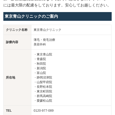
には最大限の配慮をしております。安心してお越しください。
東京青山クリニックのご案内
クリニック名称
東京青山クリニック
薄毛・発毛治療
診療内容
美容外科
・東京青山院
・青森院
・秋田院
・新潟院
・富山院
所在地
・静岡沼津院
・山梨甲府院
・長野松本院
・東京町田院
・群馬高崎院
・愛媛松山院
TEL
0120-977-089