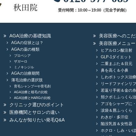
受付時間：10:00～19:00（完全予約制）
AGA治療の基礎知識
美容医療へのこだ
AGAの症状とは？
美容医療メニュー
AGAの薬の種類
ヒアルロン酸注射
プロペシア
GLP-1ダイエット
ザガーロ
二重まぶた＆目元
ミノキシジル
鼻を高く＆小鼻
AGAの治療期間
しわボトックス治
薄毛治療の選択肢
リードファインリ
育毛シャンプーや育毛剤
若返り手術＆金の
AGA治療と植毛の比較
頬クボミふっくら
AGA治療とHARGの比較
アゴをシャープに
クリニック選びのポイント
涙袋＆唇ふっくら
医療機関とサロンの違い
わきが・多汗症
みんなが知りたい発毛Q&A
陥没乳首＆女性器
ホクロ・しみ・い