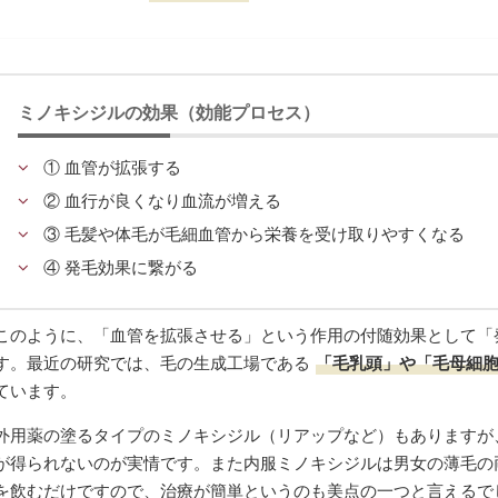
ミノキシジルの効果（効能プロセス）
① 血管が拡張する
② 血行が良くなり血流が増える
③ 毛髪や体毛が毛細血管から栄養を受け取りやすくなる
④ 発毛効果に繋がる
このように、「血管を拡張させる」という作用の付随効果として「
す。最近の研究では、毛の生成工場である
「毛乳頭」や「毛母細
ています。
外用薬の塗るタイプのミノキシジル（リアップなど）もありますが
が得られないのが実情です。また内服ミノキシジルは男女の薄毛の
を飲むだけですので、治療が簡単というのも美点の一つと言えるで