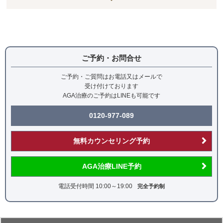
治療の場合、効果は半年程度です。
わきが手術を行えば、汗線と毛根を同時に取り除くことが
出来ますので永久脱毛に近い感じになります。ただし男性
の方で残したい場合は調整する事も可能です。
ご予約・お問合せ
ご予約・ご質問はお電話又はメールで
受け付けております
AGA治療のご予約はLINEも可能です
0120-977-089
無料カウンセリング予約
AGA治療LINE予約
電話受付時間 10:00～19:00
完全予約制