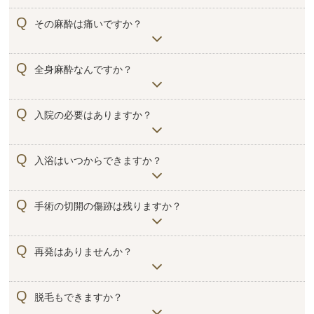
麻酔を使用しますので、痛みもほとんど感じません。
その麻酔は痛いですか？
チクっとするくらいですので、御安心ください。
全身麻酔なんですか？
リスクの高い全身麻酔などは必要ありません。局部麻酔を
入院の必要はありますか？
行います。
入院する必要はございません。日帰りで施術を受ける事が
入浴はいつからできますか？
可能です。1～2時間程度で終了致しますので、そのまま帰
宅していただけます。
シャワー程度でしたら、当日から浴びていいただいてかま
手術の切開の傷跡は残りますか？
いません。
ほんの少しの切開ですので、ほとんど残りません。
再発はありませんか？
切開手術の場合、原因である汗腺自体を取り除きますの
脱毛もできますか？
で、再発することはございません。ご安心ください。注射