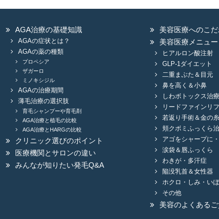
AGA治療の基礎知識
美容医療へのこだ
AGAの症状とは？
美容医療メニュー
AGAの薬の種類
ヒアルロン酸注射
プロペシア
GLP-1ダイエット
ザガーロ
二重まぶた＆目元
ミノキシジル
鼻を高く＆小鼻
AGAの治療期間
しわボトックス治
薄毛治療の選択肢
リードファインリ
育毛シャンプーや育毛剤
若返り手術＆金の
AGA治療と植毛の比較
頬クボミふっくら
AGA治療とHARGの比較
アゴをシャープに
クリニック選びのポイント
涙袋＆唇ふっくら
医療機関とサロンの違い
わきが・多汗症
みんなが知りたい発毛Q&A
陥没乳首＆女性器
ホクロ・しみ・い
その他
美容のよくあるご